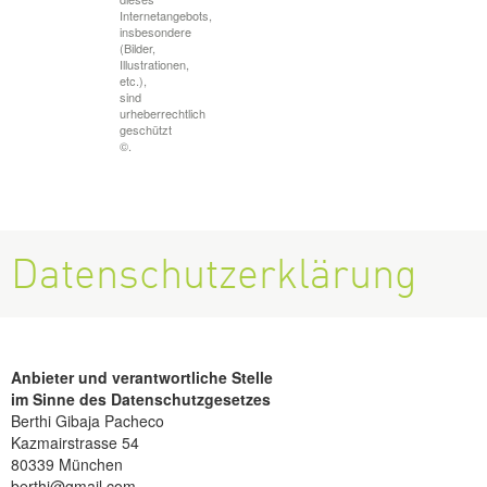
Internetangebots,
insbesondere
(Bilder,
Illustrationen,
etc.),
sind
urheberrechtlich
geschützt
©.
Datenschutzerklärung
Anbieter und verantwortliche Stelle
im Sinne des Datenschutzgesetzes
Berthi Gibaja Pacheco
Kazmairstrasse 54
80339 München
berthi@gmail.com