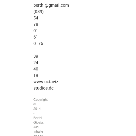
berthi@gmail.com
(089)
54
78
01
61
0176
–
39
24
40
19
www.octaviz-
studios.de
Copyright
©
2014
-
Berthi
Gibaja.
Alle
Inhalte
dieses